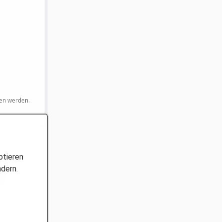
den werden.
ptieren
ndern.