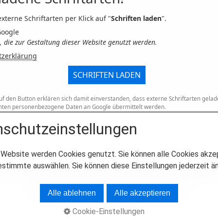
xterne Schriftarten per Klick auf "
Schriften laden
".
Google
n, die zur Gestaltung dieser Website genutzt werden.
tzerklärung
SCHRIFTEN LADEN
uf den Button erklären sich damit einverstanden, dass externe Schriftarten gela
ten personenbezogene Daten an Google übermittelt werden.
schutzeinstellungen
 Website werden Cookies genutzt. Sie können alle Cookies akze
estimmte auswählen. Sie können diese Einstellungen jederzeit ä
AGB
Widerrufsbelehrung
Impressum
Datenschutzerklärung
© 2023 Halleluja Händel Chorakademie 2023
Alle ablehnen
Alle akzeptieren
Cookie-Einstellungen